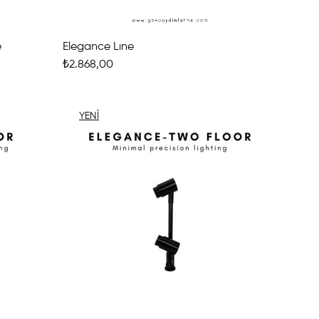
e
Elegance Lıne
₺2.868,00
YENI
ÜRÜN