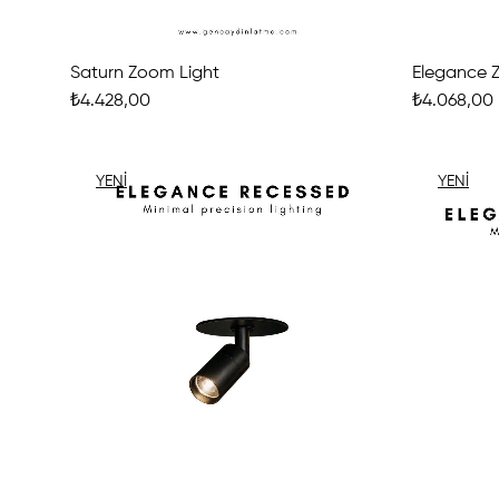
Saturn Zoom Light
Elegance Z
₺4.428,00
₺4.068,00
YENI
YENI
ÜRÜN
ÜRÜN