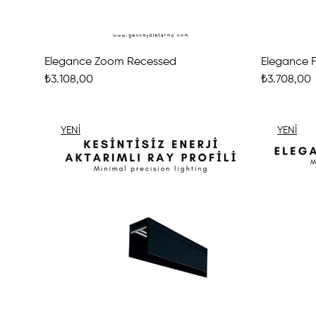
Elegance Zoom Recessed
Elegance 
₺3.108,00
₺3.708,00
YENI
YENI
ÜRÜN
ÜRÜN