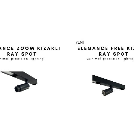
YENI
ÜRÜN