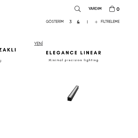
YARDIM
0
FILTRELEME
YENI
ÜRÜN