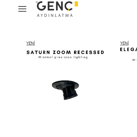
Anasayfa
Tüm Ürünler
YENI
YENI
ÜRÜN
ÜRÜN