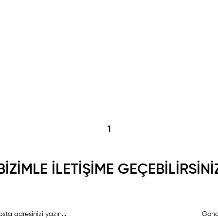
1
BİZİMLE İLETİŞİME GEÇEBİLİRSİNİ
Gönd